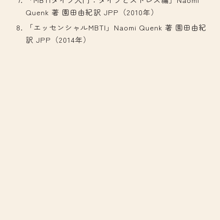
Quenk 著 園田由紀訳 JPP（2010年）
「エッセンシャルMBTI」Naomi Quenk 著 園田由紀
訳 JPP（2014年）
日本心理臨床学会
WORLD MAP 「自己理解」を真剣な作業として認
識するために、本来の国際規格MBTI®を
日テレNEWS NNN
本当の『MBTI』とは？ 日本MBTI協会を取材 正
しくは「性格診断ではない」（2024年4月17日掲
載）